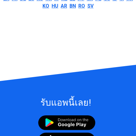
KO
HU
AR
BN
RO
SV
รับแอพนี้เลย!