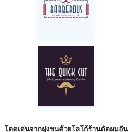
โดดเด่นจากฝูงชนด้วยโลโก้ร้านตัดผมอัน