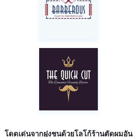
โดดเด่นจากฝูงชนด้วยโลโก้ร้านตัดผมอัน