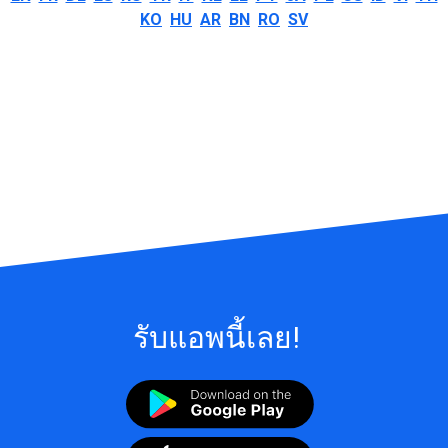
KO
HU
AR
BN
RO
SV
รับแอพนี้เลย!