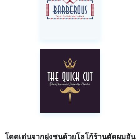
โดดเด่นจากฝูงชนด้วยโลโก้ร้านตัดผมอัน