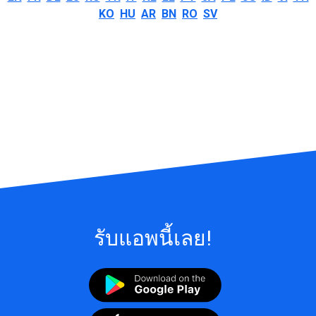
KO
HU
AR
BN
RO
SV
รับแอพนี้เลย!