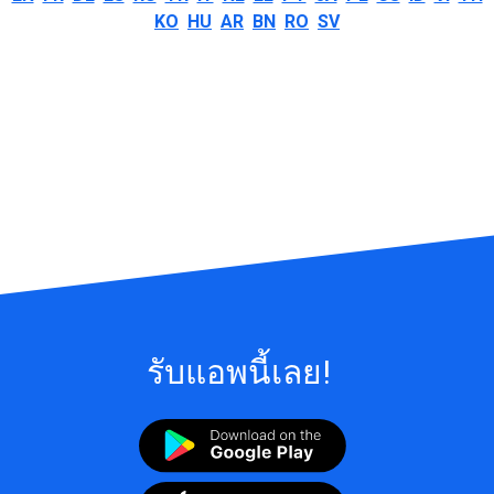
KO
HU
AR
BN
RO
SV
รับแอพนี้เลย!