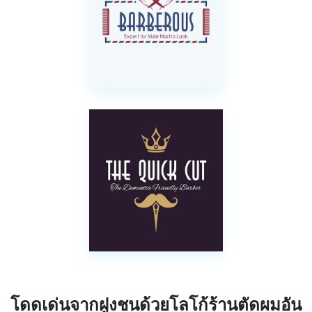
โดดเด่นจากฝูงชนด้วยโลโก้ร้านตัดผมอัน