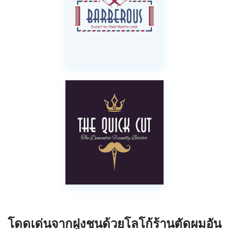
โดดเด่นจากฝูงชนด้วยโลโก้ร้านตัดผมอัน