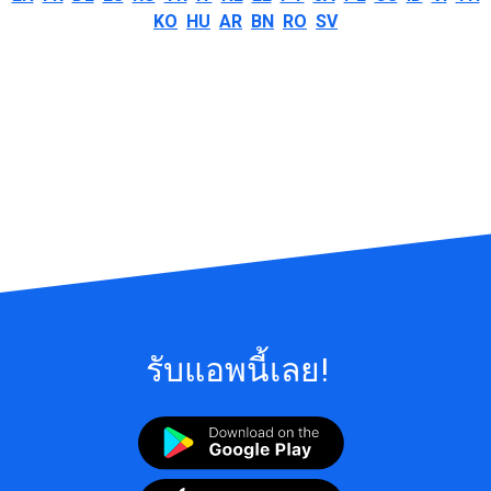
KO
HU
AR
BN
RO
SV
รับแอพนี้เลย!