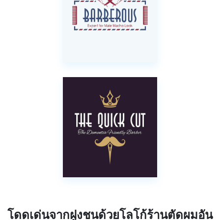
โดดเด่นจากฝูงชนด้วยโลโก้ร้านตัดผมอัน