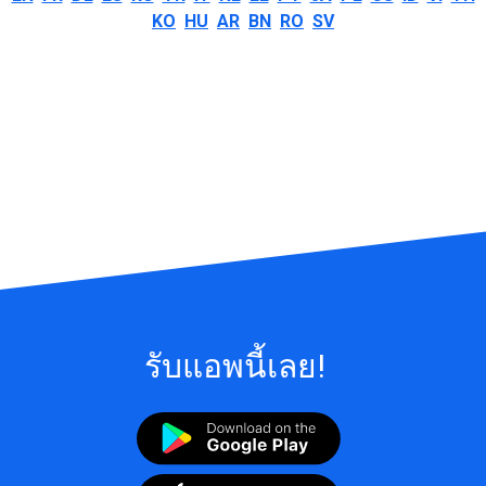
KO
HU
AR
BN
RO
SV
รับแอพนี้เลย!