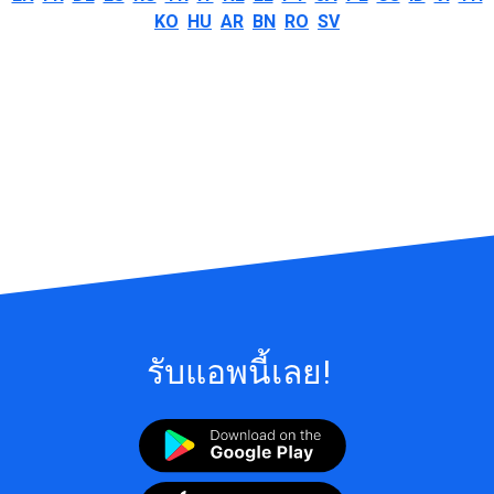
KO
HU
AR
BN
RO
SV
รับแอพนี้เลย!