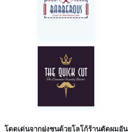
โดดเด่นจากฝูงชนด้วยโลโก้ร้านตัดผมอัน