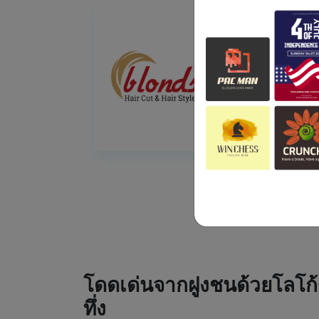
โดดเด่นจากฝูงชนด้วยโลโก้
ทึ่ง