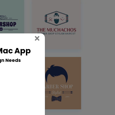
Close
×
 Mac App
gn Needs