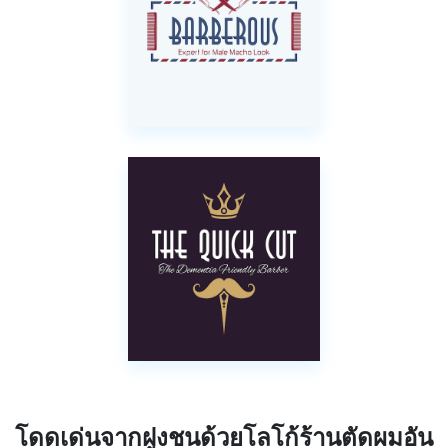
โดดเด่นจากฝูงชนด้วยโลโก้ร้านตัดผมอัน