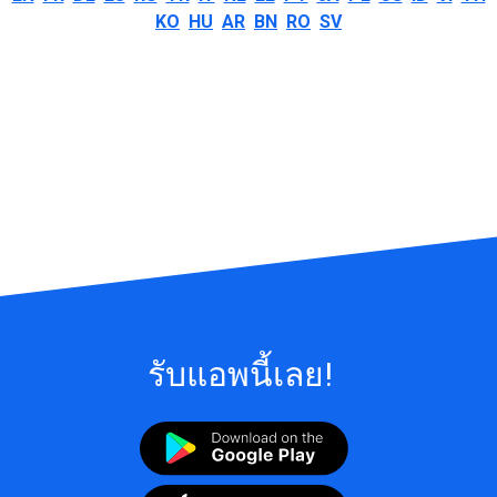
KO
HU
AR
BN
RO
SV
รับแอพนี้เลย!