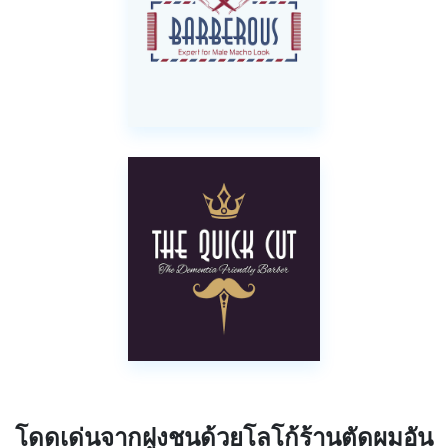
โดดเด่นจากฝูงชนด้วยโลโก้ร้านตัดผมอัน