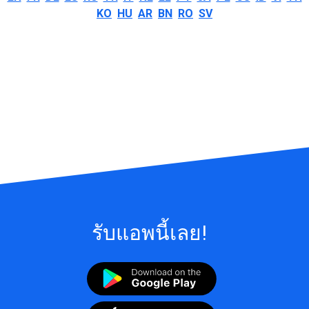
KO
HU
AR
BN
RO
SV
รับแอพนี้เลย!