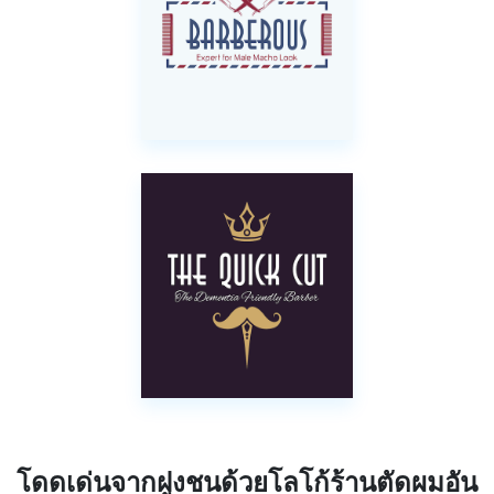
โดดเด่นจากฝูงชนด้วยโลโก้ร้านตัดผมอัน