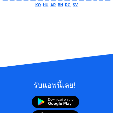
KO
HU
AR
BN
RO
SV
รับแอพนี้เลย!