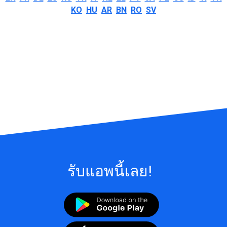
KO
HU
AR
BN
RO
SV
รับแอพนี้เลย!