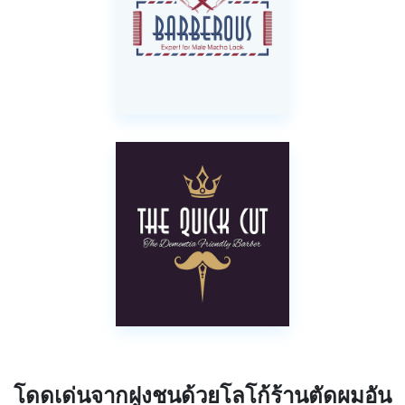
โดดเด่นจากฝูงชนด้วยโลโก้ร้านตัดผมอัน