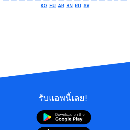
KO
HU
AR
BN
RO
SV
รับแอพนี้เลย!