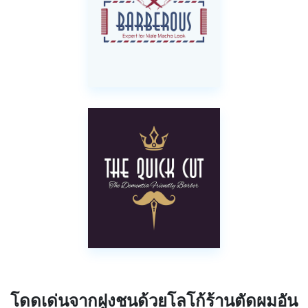
โดดเด่นจากฝูงชนด้วยโลโก้ร้านตัดผมอัน