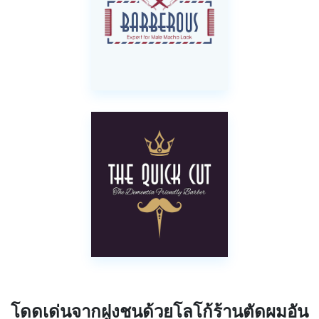
โดดเด่นจากฝูงชนด้วยโลโก้ร้านตัดผมอัน