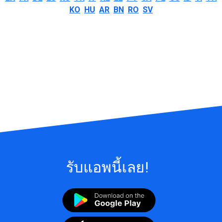
KO
HU
AR
BN
RO
SV
รับแอพนี้เลย!