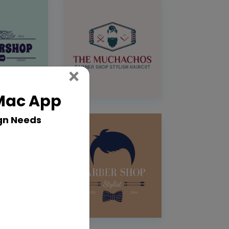
Close
×
 Mac App
gn Needs