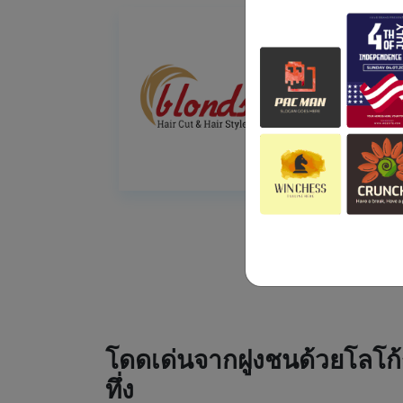
โดดเด่นจากฝูงชนด้วยโลโก้
ทึ่ง