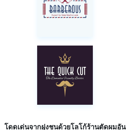
โดดเด่นจากฝูงชนด้วยโลโก้ร้านตัดผมอัน