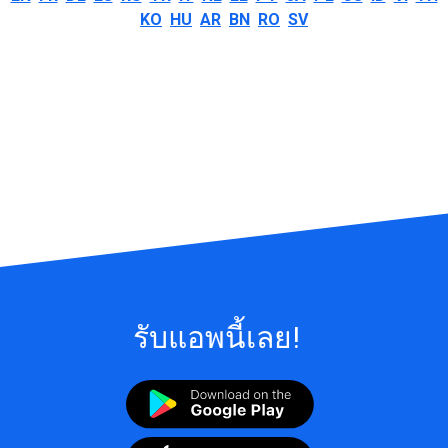
KO
HU
AR
BN
RO
SV
รับแอพนี้เลย!