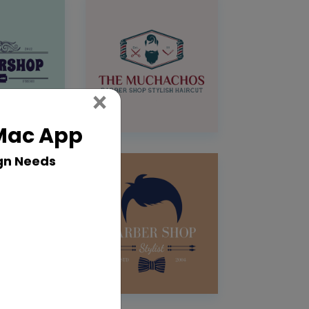
Close
×
 Mac App
gn Needs