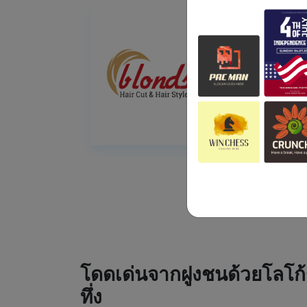
โดดเด่นจากฝูงชนด้วยโลโก้
ทึ่ง