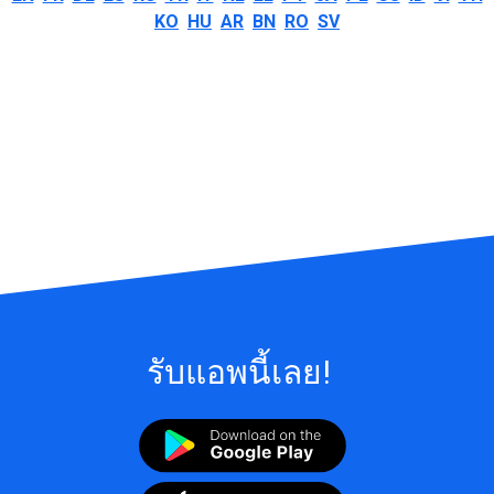
KO
HU
AR
BN
RO
SV
รับแอพนี้เลย!