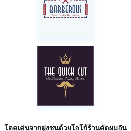
โดดเด่นจากฝูงชนด้วยโลโก้ร้านตัดผมอัน