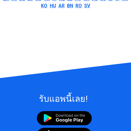
KO
HU
AR
BN
RO
SV
รับแอพนี้เลย!