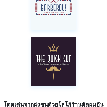
โดดเด่นจากฝูงชนด้วยโลโก้ร้านตัดผมอัน