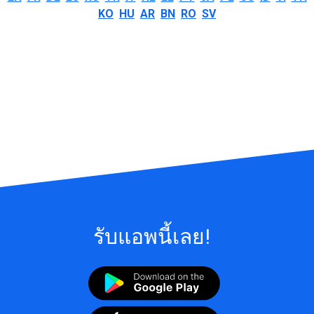
KO
HU
AR
BN
RO
SV
รับแอพนี้เลย!