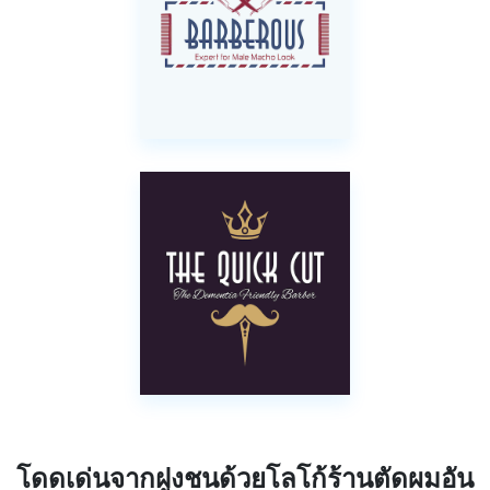
โดดเด่นจากฝูงชนด้วยโลโก้ร้านตัดผมอัน