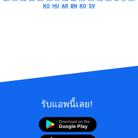
KO
HU
AR
BN
RO
SV
รับแอพนี้เลย!