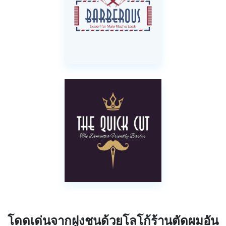
โดดเด่นจากฝูงชนด้วยโลโก้ร้านตัดผมอัน