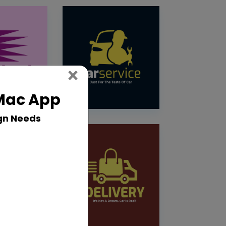
Close
×
 Mac App
gn Needs