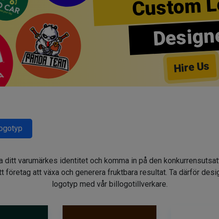
Custom L
Design
Hire Us
Logotyp
gga ditt varumärkes identitet och komma in på den konkurrensuts
t företag att växa och generera fruktbara resultat. Ta därför des
logotyp med vår billogotillverkare.