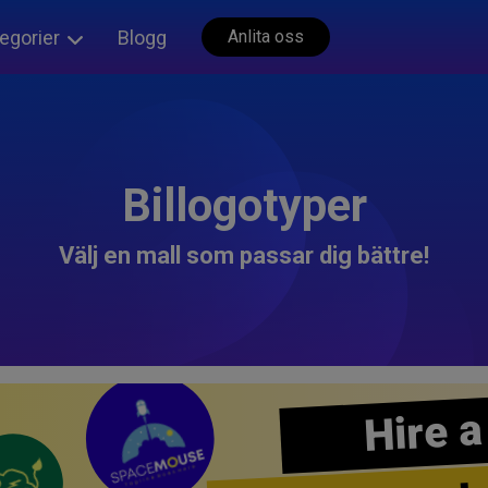
egorier
Blogg
Anlita oss
Billogotyper
Välj en mall som passar dig bättre!
Hire a