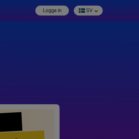
Logga in
SV