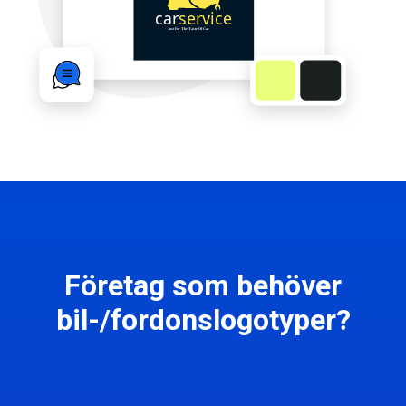
Företag som behöver
bil-/fordonslogotyper?