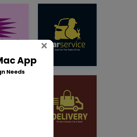
Close
×
 Mac App
gn Needs