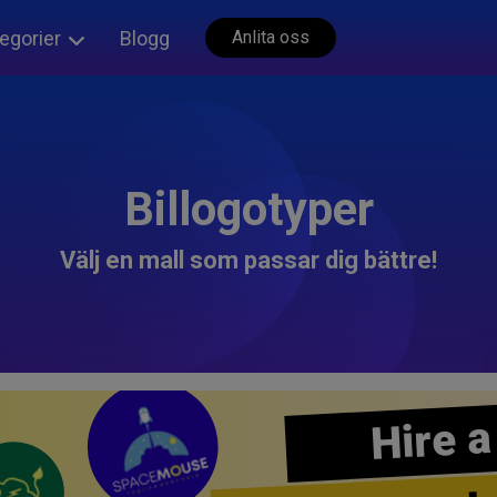
egorier
Blogg
Anlita oss
Billogotyper
Välj en mall som passar dig bättre!
Hire a