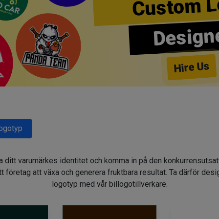
Custom L
Design
Hire Us
Logotyp
gga ditt varumärkes identitet och komma in på den konkurrensuts
t företag att växa och generera fruktbara resultat. Ta därför des
logotyp med vår billogotillverkare.