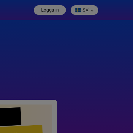
Logga in
SV