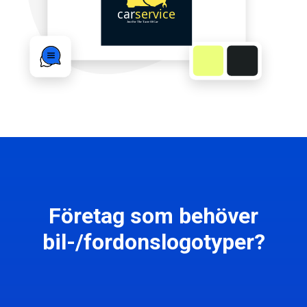
Företag som behöver
bil-/fordonslogotyper?