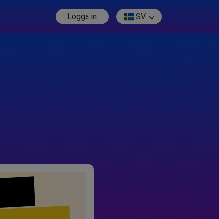
Logga in
SV