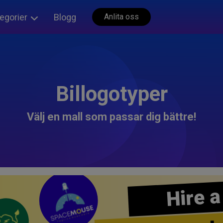
egorier
Blogg
Anlita oss
Billogotyper
Välj en mall som passar dig bättre!
Hire a