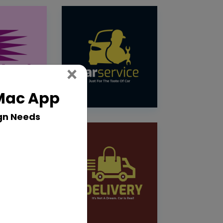
Close
×
 Mac App
gn Needs