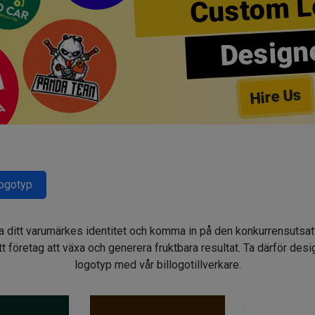
Custom L
Design
Hire Us
Logotyp
gga ditt varumärkes identitet och komma in på den konkurrensuts
t företag att växa och generera fruktbara resultat. Ta därför des
logotyp med vår billogotillverkare.