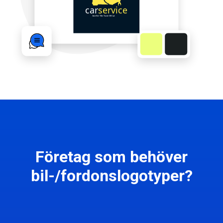
Företag som behöver
bil-/fordonslogotyper?