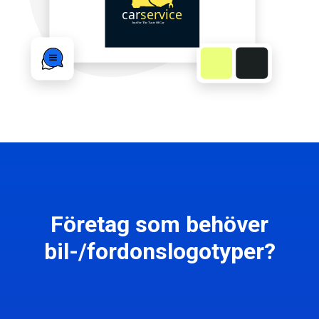
Företag som behöver
bil-/fordonslogotyper?