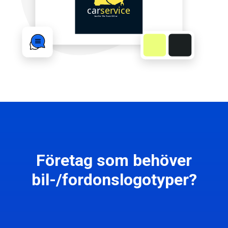
Företag som behöver
bil-/fordonslogotyper?