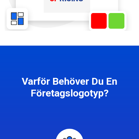
Varför Behöver Du En
Företagslogotyp?