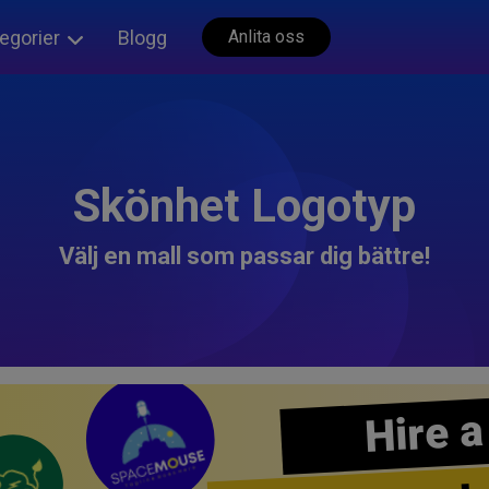
egorier
Blogg
Anlita oss
Skönhet Logotyp
Välj en mall som passar dig bättre!
Hire a