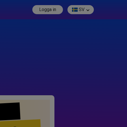
Logga in
SV