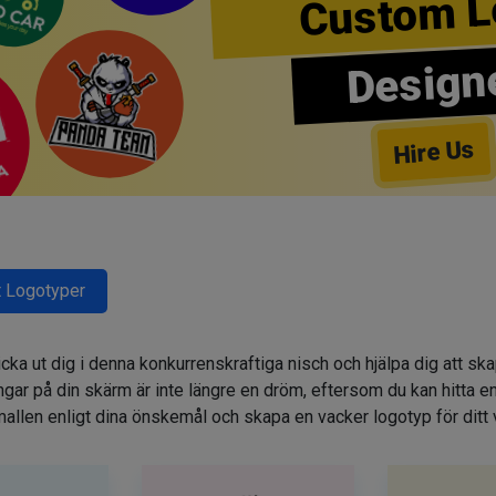
Custom L
Design
Hire Us
 Logotyper
cka ut dig i denna konkurrenskraftiga nisch och hjälpa dig att sk
r på din skärm är inte längre en dröm, eftersom du kan hitta e
allen enligt dina önskemål och skapa en vacker logotyp för ditt 