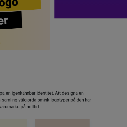
ogo
er
apa en igenkännbar identitet. Att designa en
n samling välgjorda smink logotyper på den här
varumärke på nolltid.