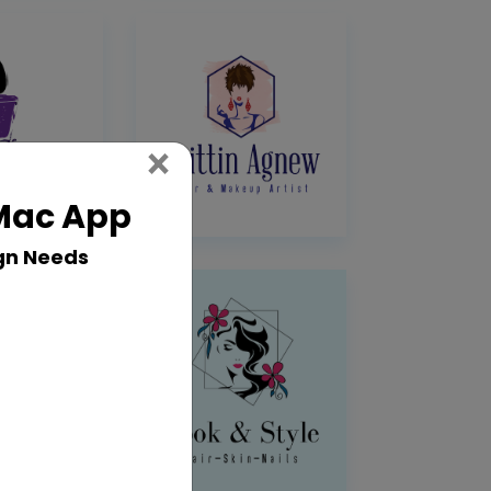
Close
×
 Mac App
gn Needs