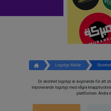
Logotyp Mallar
Skönhet
En skönhet logotyp är avgörande för att sti
imponerande logotyp med några knapptryckninga
plattformen. Ändra m