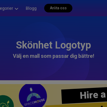
egorier
Blogg
Anlita oss
Skönhet Logotyp
Välj en mall som passar dig bättre!
Hire a