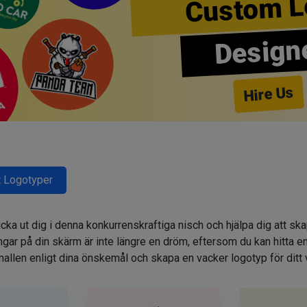
Custom L
Design
Hire Us
 Logotyper
cka ut dig i denna konkurrenskraftiga nisch och hjälpa dig att sk
r på din skärm är inte längre en dröm, eftersom du kan hitta e
allen enligt dina önskemål och skapa en vacker logotyp för ditt 