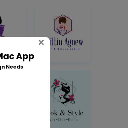
Close
×
 Mac App
gn Needs