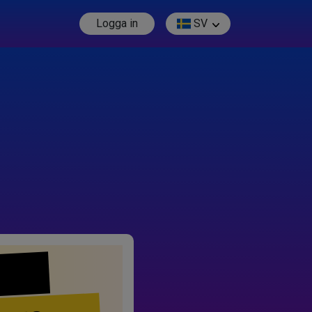
Logga in
SV