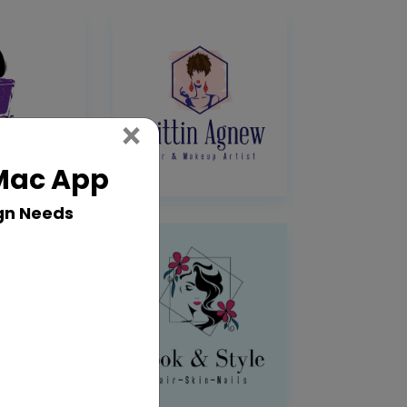
Close
×
 Mac App
gn Needs