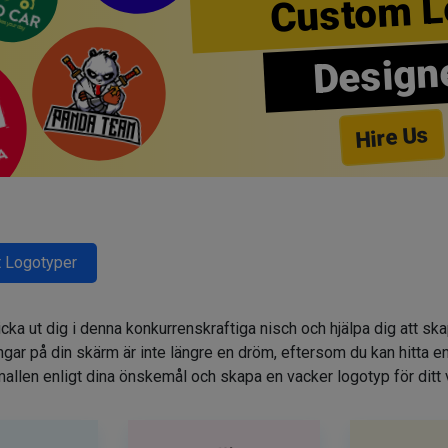
Custom L
Design
Hire Us
 Logotyper
cka ut dig i denna konkurrenskraftiga nisch och hjälpa dig att sk
r på din skärm är inte längre en dröm, eftersom du kan hitta e
allen enligt dina önskemål och skapa en vacker logotyp för ditt 