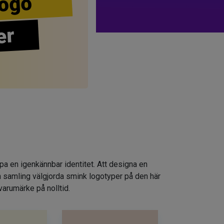
ogo
er
apa en igenkännbar identitet. Att designa en
n samling välgjorda smink logotyper på den här
varumärke på nolltid.