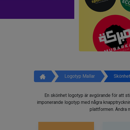
Logotyp Mallar
Skönhet
En skönhet logotyp är avgörande för att sti
imponerande logotyp med några knapptryckninga
plattformen. Ändra m