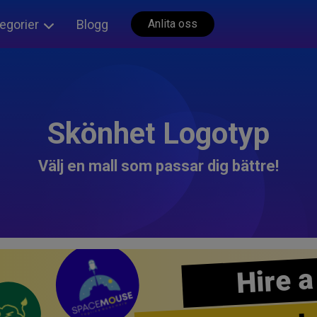
egorier
Blogg
Anlita oss
Skönhet Logotyp
Välj en mall som passar dig bättre!
Hire a