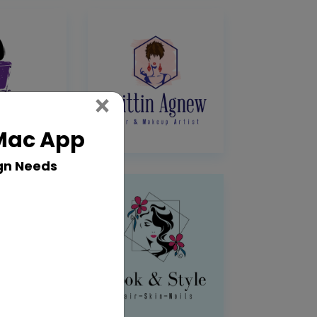
Close
×
 Mac App
gn Needs