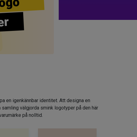
ogo
er
apa en igenkännbar identitet. Att designa en
n samling välgjorda smink logotyper på den här
varumärke på nolltid.