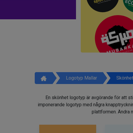
Logotyp Mallar
Skönhet
En skönhet logotyp är avgörande för att sti
imponerande logotyp med några knapptryckninga
plattformen. Ändra m