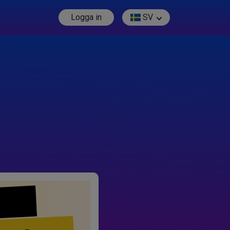
Logga in
SV