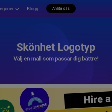
egorier
Blogg
Anlita oss
Skönhet Logotyp
Välj en mall som passar dig bättre!
Hire a