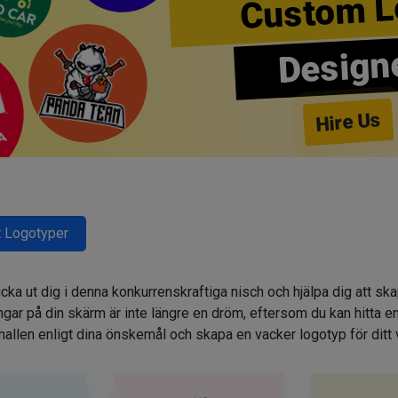
Custom L
Design
Hire Us
 Logotyper
cka ut dig i denna konkurrenskraftiga nisch och hjälpa dig att sk
r på din skärm är inte längre en dröm, eftersom du kan hitta e
allen enligt dina önskemål och skapa en vacker logotyp för ditt 