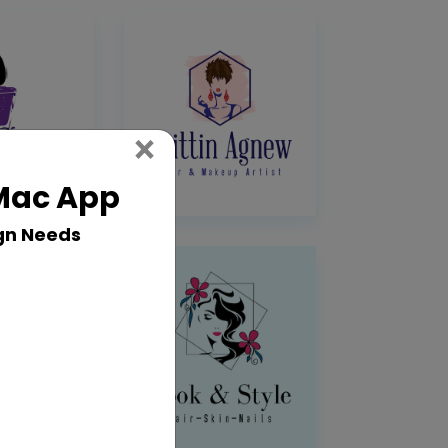
Close
×
 Mac App
gn Needs