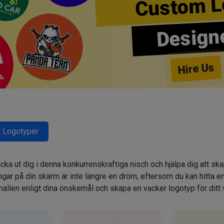
Custom L
Design
Hire Us
 Logotyper
cka ut dig i denna konkurrenskraftiga nisch och hjälpa dig att sk
r på din skärm är inte längre en dröm, eftersom du kan hitta e
allen enligt dina önskemål och skapa en vacker logotyp för ditt 