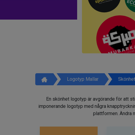
Logotyp Mallar
Skönhet
En skönhet logotyp är avgörande för att sti
imponerande logotyp med några knapptryckninga
plattformen. Ändra m