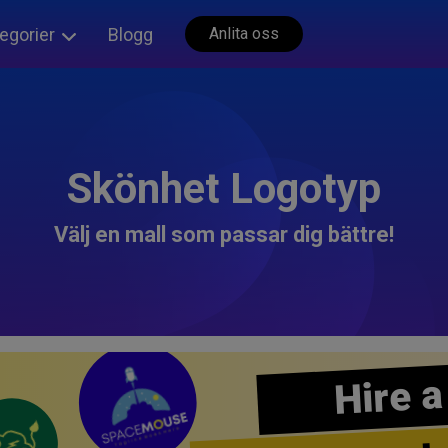
egorier
Blogg
Anlita oss
Skönhet Logotyp
Välj en mall som passar dig bättre!
Hire a