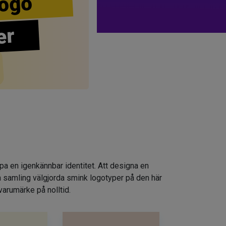
ogo
er
apa en igenkännbar identitet. Att designa en
n samling välgjorda smink logotyper på den här
varumärke på nolltid.