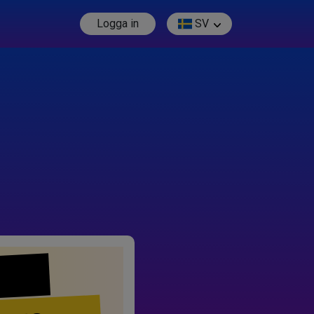
Logga in
SV