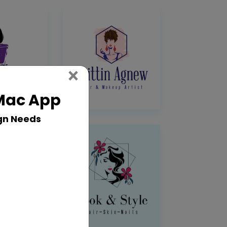
Close
×
 Mac App
gn Needs