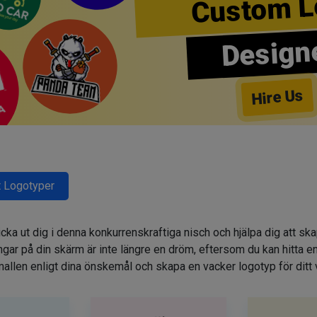
Custom L
Design
Hire Us
 Logotyper
cka ut dig i denna konkurrenskraftiga nisch och hjälpa dig att sk
r på din skärm är inte längre en dröm, eftersom du kan hitta e
allen enligt dina önskemål och skapa en vacker logotyp för ditt 