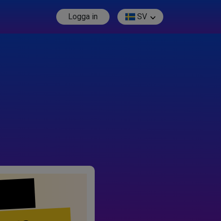
Logga in
SV