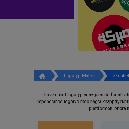
Logotyp Mallar
Skönhet
En skönhet logotyp är avgörande för att sti
imponerande logotyp med några knapptryckninga
plattformen. Ändra m