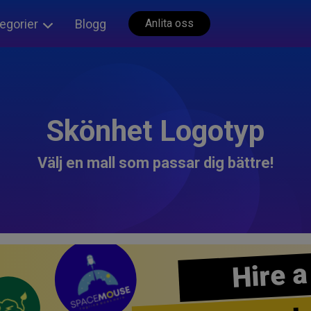
egorier
Blogg
Anlita oss
Skönhet Logotyp
Välj en mall som passar dig bättre!
Hire a