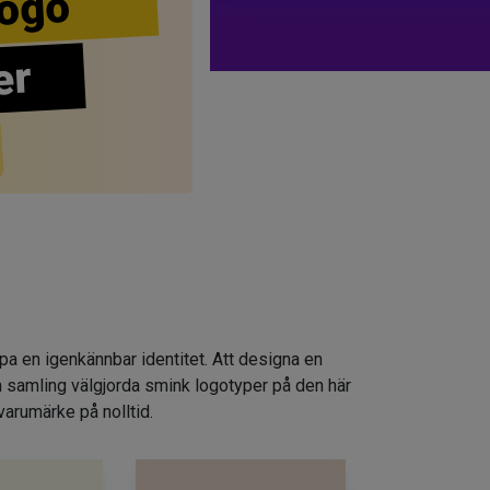
ogo
er
apa en igenkännbar identitet. Att designa en
n samling välgjorda smink logotyper på den här
varumärke på nolltid.