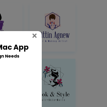
Close
×
 Mac App
gn Needs