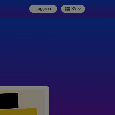
Logga in
SV