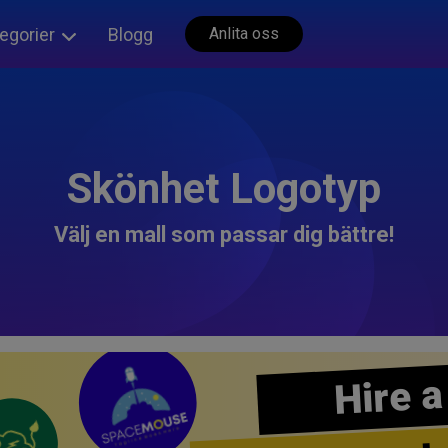
egorier
Blogg
Anlita oss
Skönhet Logotyp
Välj en mall som passar dig bättre!
Hire a