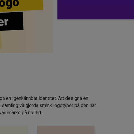
ogo
er
apa en igenkännbar identitet. Att designa en
n samling välgjorda smink logotyper på den här
varumärke på nolltid.