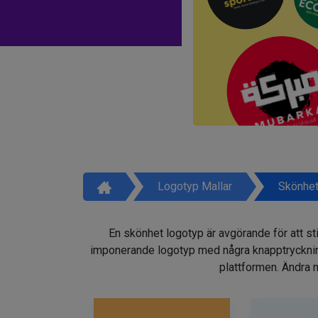
Logotyp Mallar
Skönhet
En skönhet logotyp är avgörande för att sti
imponerande logotyp med några knapptryckninga
plattformen. Ändra m