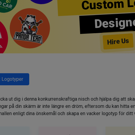
Custom L
Design
Hire Us
 Logotyper
cka ut dig i denna konkurrenskraftiga nisch och hjälpa dig att sk
r på din skärm är inte längre en dröm, eftersom du kan hitta e
allen enligt dina önskemål och skapa en vacker logotyp för ditt 