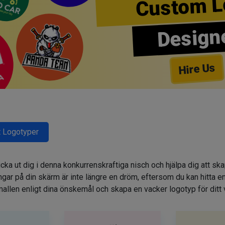
Custom L
Design
Hire Us
 Logotyper
cka ut dig i denna konkurrenskraftiga nisch och hjälpa dig att sk
r på din skärm är inte längre en dröm, eftersom du kan hitta e
allen enligt dina önskemål och skapa en vacker logotyp för ditt 