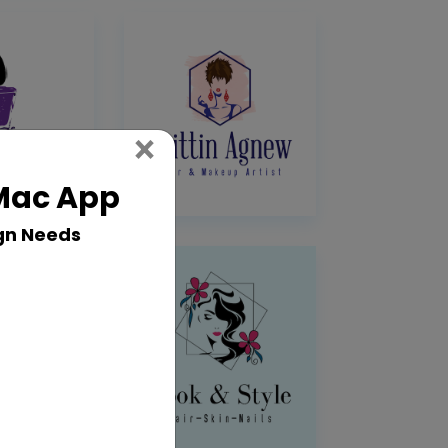
Close
×
 Mac App
gn Needs