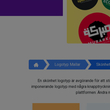
Logotyp Mallar
Skönhet
En skönhet logotyp är avgörande för att sti
imponerande logotyp med några knapptryckninga
plattformen. Ändra m