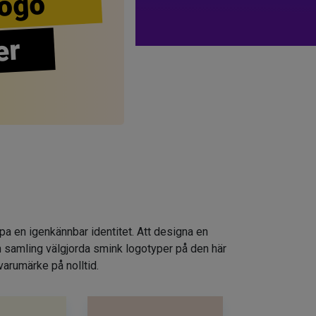
ogo
er
apa en igenkännbar identitet. Att designa en
n samling välgjorda smink logotyper på den här
varumärke på nolltid.