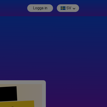
Logga in
SV