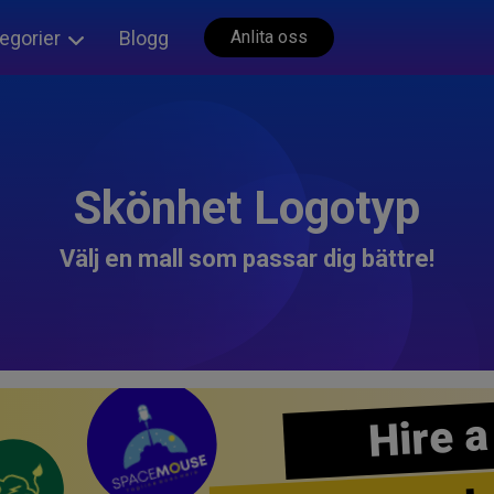
egorier
Blogg
Anlita oss
Skönhet Logotyp
Välj en mall som passar dig bättre!
Hire a