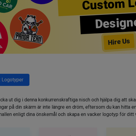
Custom L
Design
Hire Us
 Logotyper
cka ut dig i denna konkurrenskraftiga nisch och hjälpa dig att sk
r på din skärm är inte längre en dröm, eftersom du kan hitta e
allen enligt dina önskemål och skapa en vacker logotyp för ditt 