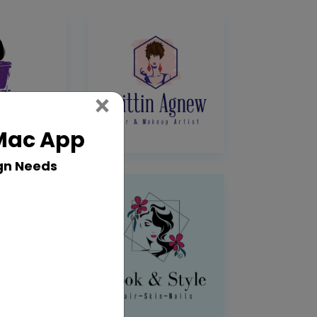
Close
×
 Mac App
gn Needs