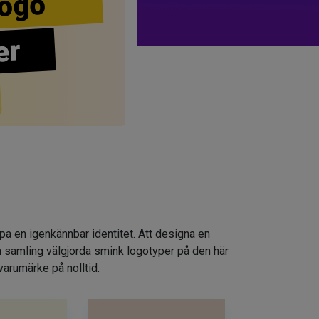
ogo
er
apa en igenkännbar identitet. Att designa en
n samling välgjorda smink logotyper på den här
varumärke på nolltid.