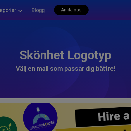
egorier
Blogg
Anlita oss
Skönhet Logotyp
Välj en mall som passar dig bättre!
Hire a