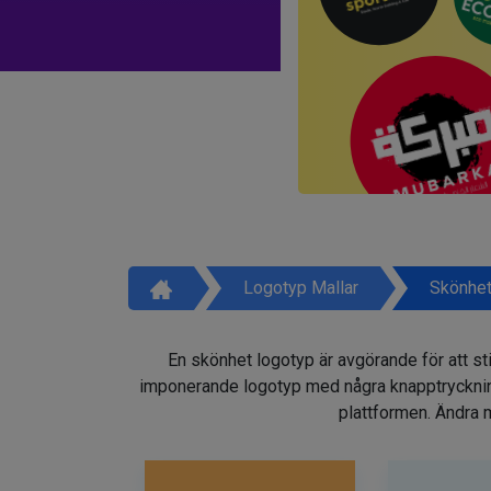
Logotyp Mallar
Skönhet
En skönhet logotyp är avgörande för att sti
imponerande logotyp med några knapptryckninga
plattformen. Ändra m