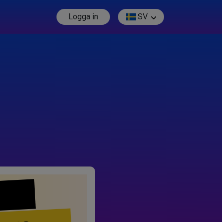
Logga in
SV