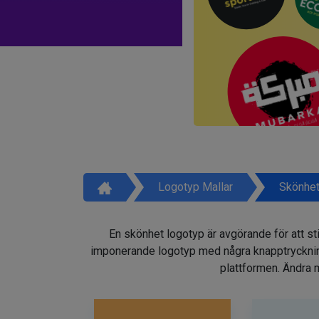
Logotyp Mallar
Skönhet
En skönhet logotyp är avgörande för att sti
imponerande logotyp med några knapptryckninga
plattformen. Ändra m