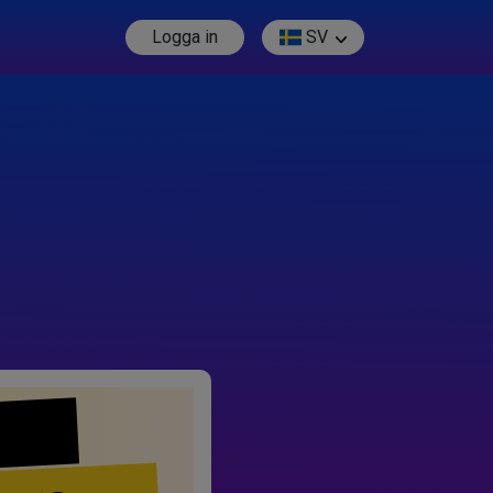
Logga in
SV