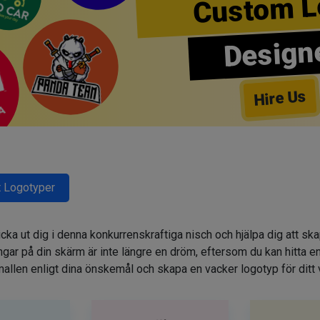
Custom L
Design
Hire Us
 Logotyper
cka ut dig i denna konkurrenskraftiga nisch och hjälpa dig att sk
r på din skärm är inte längre en dröm, eftersom du kan hitta e
allen enligt dina önskemål och skapa en vacker logotyp för ditt 