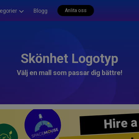
egorier
Blogg
Anlita oss
Skönhet Logotyp
Välj en mall som passar dig bättre!
Hire a