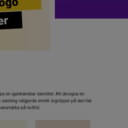
ogo
er
apa en igenkännbar identitet. Att designa en
n samling välgjorda smink logotyper på den här
varumärke på nolltid.