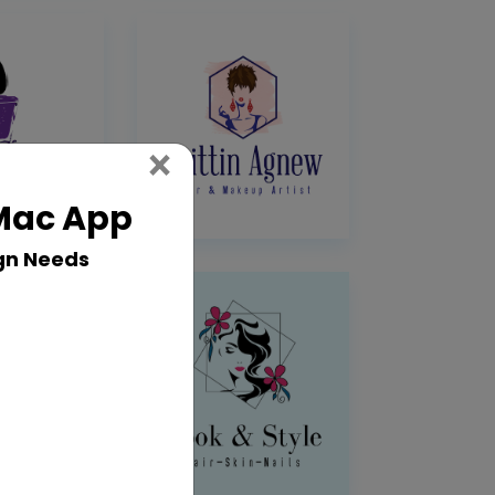
Close
×
 Mac App
gn Needs