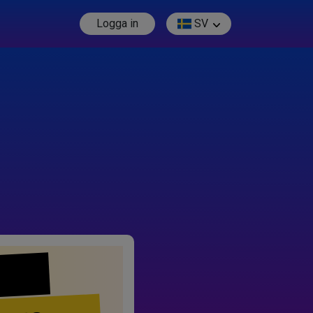
Logga in
SV