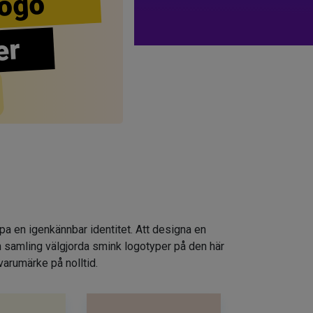
ogo
er
apa en igenkännbar identitet. Att designa en
n samling välgjorda smink logotyper på den här
varumärke på nolltid.