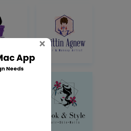
Close
×
 Mac App
gn Needs