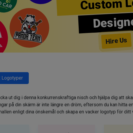
Custom L
Design
Hire Us
 Logotyper
cka ut dig i denna konkurrenskraftiga nisch och hjälpa dig att sk
r på din skärm är inte längre en dröm, eftersom du kan hitta e
allen enligt dina önskemål och skapa en vacker logotyp för ditt 