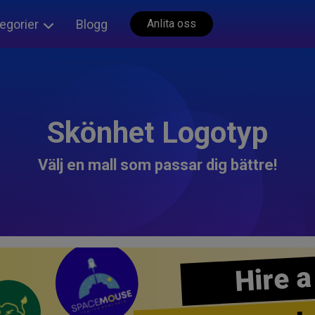
egorier
Blogg
Anlita oss
Skönhet Logotyp
Välj en mall som passar dig bättre!
Hire a