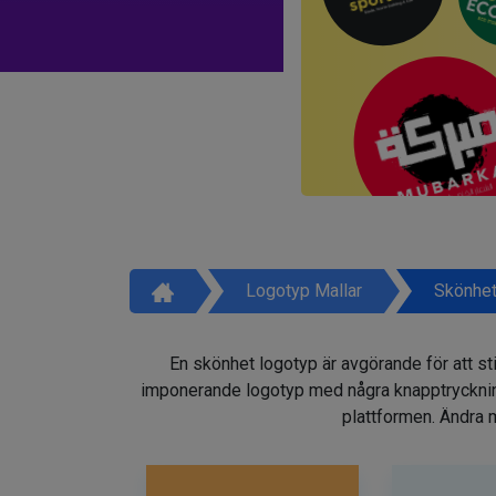
Logotyp Mallar
Skönhet
En skönhet logotyp är avgörande för att sti
imponerande logotyp med några knapptryckninga
plattformen. Ändra m