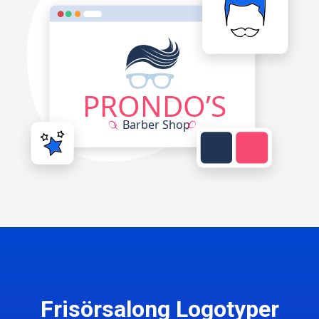
Frisörsalong Logotyper