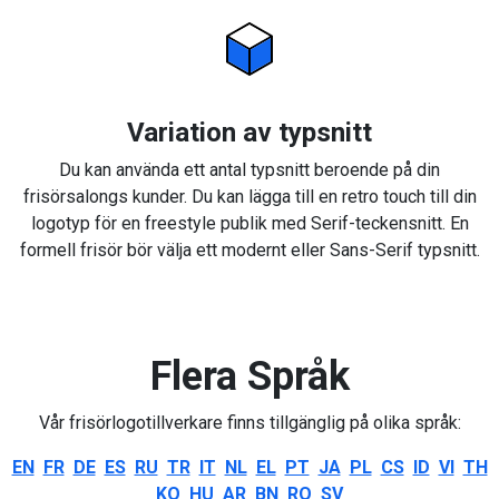
Variation av typsnitt
Du kan använda ett antal typsnitt beroende på din
frisörsalongs kunder. Du kan lägga till en retro touch till din
logotyp för en freestyle publik med Serif-teckensnitt. En
formell frisör bör välja ett modernt eller Sans-Serif typsnitt.
Flera Språk
Vår frisörlogotillverkare finns tillgänglig på olika språk:
EN
FR
DE
ES
RU
TR
IT
NL
EL
PT
JA
PL
CS
ID
VI
TH
KO
HU
AR
BN
RO
SV