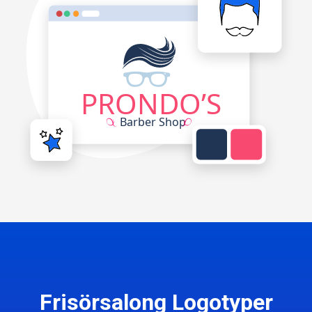
Frisörsalong Logotyper