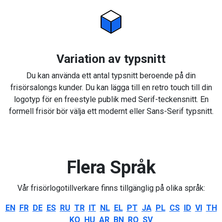
Variation av typsnitt
Du kan använda ett antal typsnitt beroende på din
frisörsalongs kunder. Du kan lägga till en retro touch till din
logotyp för en freestyle publik med Serif-teckensnitt. En
formell frisör bör välja ett modernt eller Sans-Serif typsnitt.
Flera Språk
Vår frisörlogotillverkare finns tillgänglig på olika språk:
EN
FR
DE
ES
RU
TR
IT
NL
EL
PT
JA
PL
CS
ID
VI
TH
KO
HU
AR
BN
RO
SV