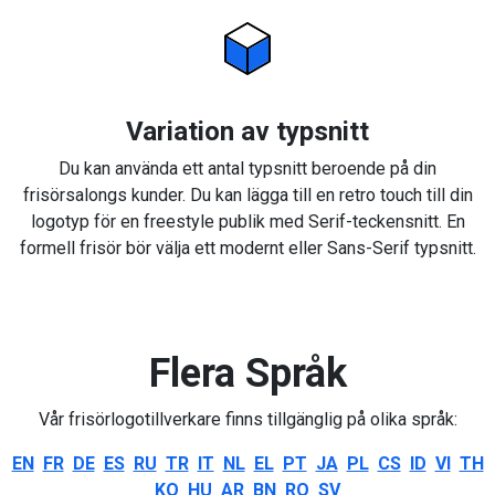
Variation av typsnitt
Du kan använda ett antal typsnitt beroende på din
frisörsalongs kunder. Du kan lägga till en retro touch till din
logotyp för en freestyle publik med Serif-teckensnitt. En
formell frisör bör välja ett modernt eller Sans-Serif typsnitt.
Flera Språk
Vår frisörlogotillverkare finns tillgänglig på olika språk:
EN
FR
DE
ES
RU
TR
IT
NL
EL
PT
JA
PL
CS
ID
VI
TH
KO
HU
AR
BN
RO
SV