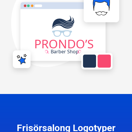
Frisörsalong Logotyper