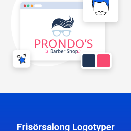
Frisörsalong Logotyper