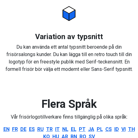
Variation av typsnitt
Du kan använda ett antal typsnitt beroende på din
frisörsalongs kunder. Du kan lägga till en retro touch till din
logotyp för en freestyle publik med Serif-teckensnitt. En
formell frisör bör välja ett modernt eller Sans-Serif typsnitt.
Flera Språk
Vår frisörlogotillverkare finns tillgänglig på olika språk:
EN
FR
DE
ES
RU
TR
IT
NL
EL
PT
JA
PL
CS
ID
VI
TH
KO
HU
AR
BN
RO
SV