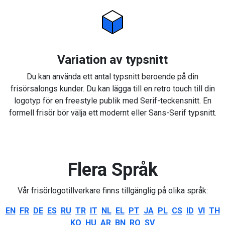
Variation av typsnitt
Du kan använda ett antal typsnitt beroende på din
frisörsalongs kunder. Du kan lägga till en retro touch till din
logotyp för en freestyle publik med Serif-teckensnitt. En
formell frisör bör välja ett modernt eller Sans-Serif typsnitt.
Flera Språk
Vår frisörlogotillverkare finns tillgänglig på olika språk:
EN
FR
DE
ES
RU
TR
IT
NL
EL
PT
JA
PL
CS
ID
VI
TH
KO
HU
AR
BN
RO
SV