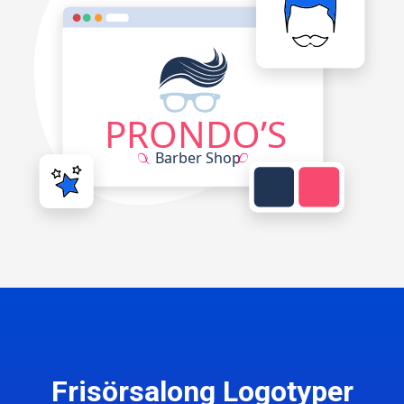
Frisörsalong Logotyper