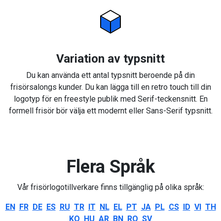
Variation av typsnitt
Du kan använda ett antal typsnitt beroende på din
frisörsalongs kunder. Du kan lägga till en retro touch till din
logotyp för en freestyle publik med Serif-teckensnitt. En
formell frisör bör välja ett modernt eller Sans-Serif typsnitt.
Flera Språk
Vår frisörlogotillverkare finns tillgänglig på olika språk:
EN
FR
DE
ES
RU
TR
IT
NL
EL
PT
JA
PL
CS
ID
VI
TH
KO
HU
AR
BN
RO
SV