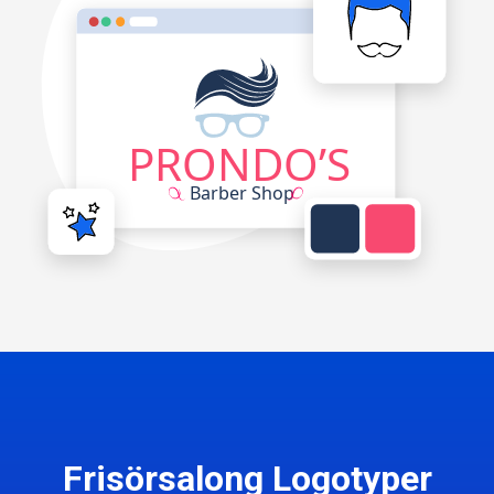
Frisörsalong Logotyper