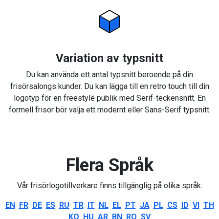
Variation av typsnitt
Du kan använda ett antal typsnitt beroende på din
frisörsalongs kunder. Du kan lägga till en retro touch till din
logotyp för en freestyle publik med Serif-teckensnitt. En
formell frisör bör välja ett modernt eller Sans-Serif typsnitt.
Flera Språk
Vår frisörlogotillverkare finns tillgänglig på olika språk:
EN
FR
DE
ES
RU
TR
IT
NL
EL
PT
JA
PL
CS
ID
VI
TH
KO
HU
AR
BN
RO
SV