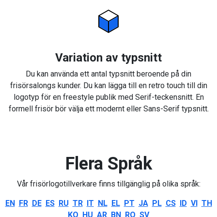
Variation av typsnitt
Du kan använda ett antal typsnitt beroende på din
frisörsalongs kunder. Du kan lägga till en retro touch till din
logotyp för en freestyle publik med Serif-teckensnitt. En
formell frisör bör välja ett modernt eller Sans-Serif typsnitt.
Flera Språk
Vår frisörlogotillverkare finns tillgänglig på olika språk:
EN
FR
DE
ES
RU
TR
IT
NL
EL
PT
JA
PL
CS
ID
VI
TH
KO
HU
AR
BN
RO
SV