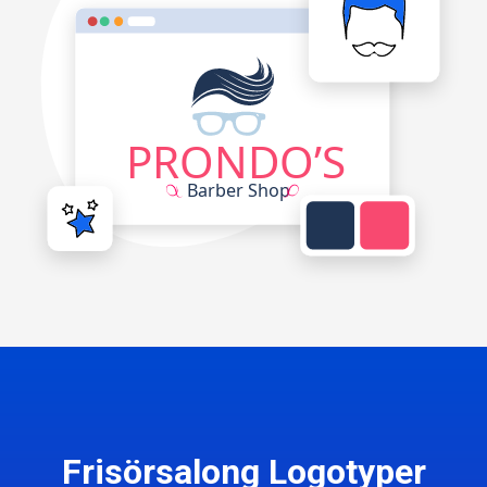
Frisörsalong Logotyper