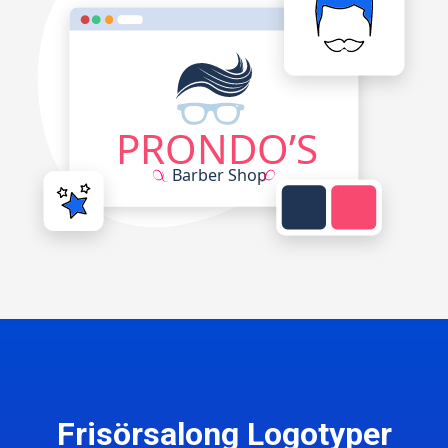
Frisörsalong Logotyper