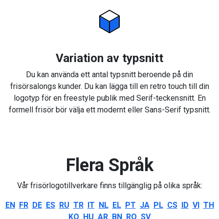
Variation av typsnitt
Du kan använda ett antal typsnitt beroende på din
frisörsalongs kunder. Du kan lägga till en retro touch till din
logotyp för en freestyle publik med Serif-teckensnitt. En
formell frisör bör välja ett modernt eller Sans-Serif typsnitt.
Flera Språk
Vår frisörlogotillverkare finns tillgänglig på olika språk:
EN
FR
DE
ES
RU
TR
IT
NL
EL
PT
JA
PL
CS
ID
VI
TH
KO
HU
AR
BN
RO
SV